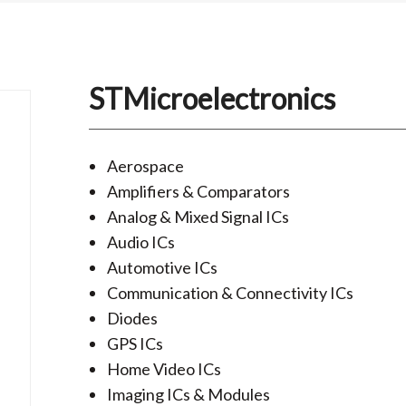
STMicroelectronics
Aerospace
Amplifiers & Comparators
Analog & Mixed Signal ICs
Audio ICs
Automotive ICs
Communication & Connectivity ICs
Diodes
GPS ICs
Home Video ICs
Imaging ICs & Modules